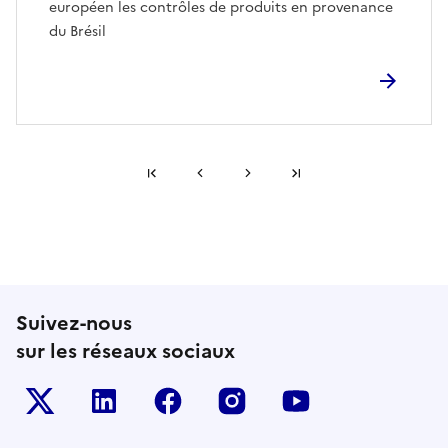
européen les contrôles de produits en provenance
du Brésil
Première page
Page précédente
Page suivante
Dernière page
Suivez-nous
sur les réseaux sociaux
Le ministère sur Twitter
Le ministère sur LinkedIn
Le ministère sur Facebook
Le ministère sur Inst
Le ministère s