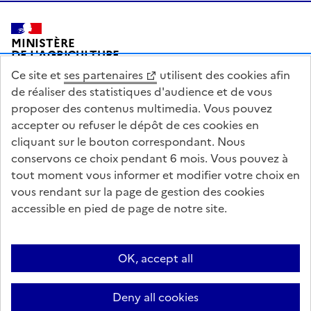
Pied de page
MINISTÈRE
DE L'AGRICULTURE
DE L'AGRO-ALIMENTAIRE
Ce site et
ses partenaires
utilisent des cookies afin
ET DE LA SOUVERAINETÉ
ALIMENTAIRE
de réaliser des statistiques d'audience et de vous
proposer des contenus multimedia. Vous pouvez
accepter ou refuser le dépôt de ces cookies en
cliquant sur le bouton correspondant. Nous
conservons ce choix pendant 6 mois. Vous pouvez à
legifrance.gouv.fr
info.gouv.fr
tout moment vous informer et modifier votre choix en
vous rendant sur la page de gestion des cookies
service-public.gouv.fr
data.gouv.fr
accessible en pied de page de notre site.
Acceo
Plan du site
Accessibilité : partiellement conforme
Questions fréquentes / Contacts
Informations publiques
Flux RSS
OK, accept all
Mentions légales
Archives presse
English contents
Cookies
Deny all cookies
Paramètres d'affichage