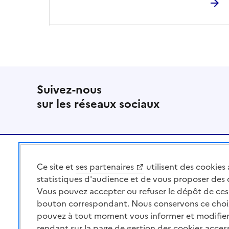
Suivez-nous
sur les réseaux sociaux
Pied de page
Ce site et
ses partenaires
utilisent des cookies 
MINISTÈRE
DE L'AGRICULTURE
statistiques d'audience et de vous proposer des
DE L'AGRO-ALIMENTAIRE
Vous pouvez accepter ou refuser le dépôt de ces 
ET DE LA SOUVERAINETÉ
bouton correspondant. Nous conservons ce choi
ALIMENTAIRE
pouvez à tout moment vous informer et modifier
rendant sur la page de gestion des cookies acces