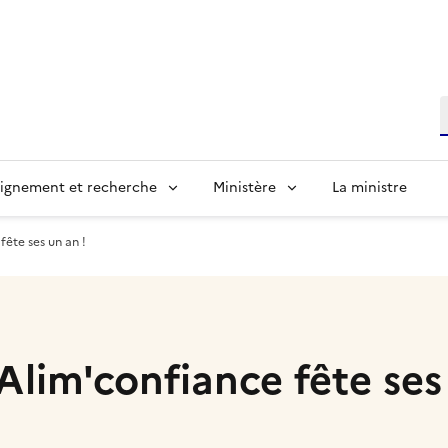
R
ignement et recherche
Ministère
La ministre
fête ses un an !
 Alim'confiance fête ses