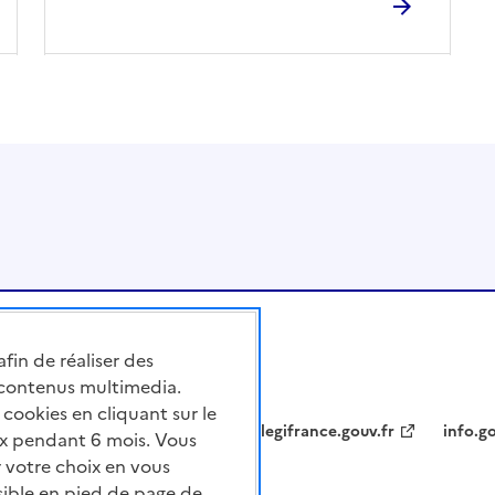
afin de réaliser des
 contenus multimedia.
cookies en cliquant sur le
legifrance.gouv.fr
info.go
x pendant 6 mois. Vous
 votre choix en vous
sible en pied de page de