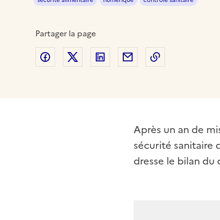
sécurité alimentaire
numérique
contrôle sanitaire
Partager la page
Partager sur Facebook
Partager sur Twitter
Partager sur LinkedIn
Partager par email
Copier dans le
Après un an de mise
sécurité sanitaire 
dresse le bilan du 