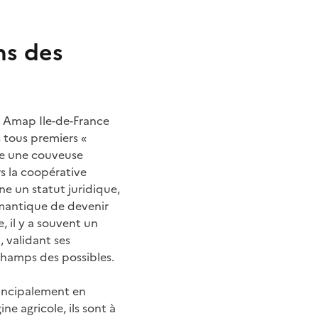
ns des
 Amap Ile-de-France
s tous premiers «
me une couveuse
rs la coopérative
e un statut juridique,
omantique de devenir
, il y a souvent un
 validant ses
hamps des possibles.
principalement en
e agricole, ils sont à