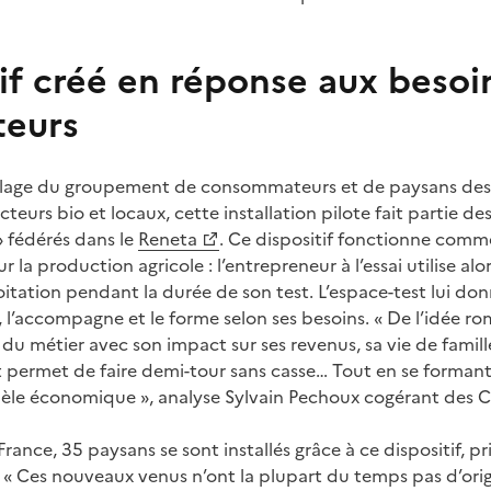
if créé en réponse aux besoi
eurs
illage du groupement de consommateurs et de paysans des
eurs bio et locaux, cette installation pilote fait partie de
» fédérés dans le
Reneta
. Ce dispositif fonctionne com
 la production agricole : l’entrepreneur à l’essai utilise alo
tation pendant la durée de son test. L’espace-test lui donn
, l’accompagne et le forme selon ses besoins. « De l’idée r
 du métier avec son impact sur ses revenus, sa vie de famille
t permet de faire demi-tour sans casse… Tout en se formant,
èle économique », analyse Sylvain Pechoux cogérant des C
rance, 35 paysans se sont installés grâce à ce dispositif, 
« Ces nouveaux venus n’ont la plupart du temps pas d’origin