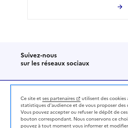
Suivez-nous
sur les réseaux sociaux
Pied de page
Ce site et
ses partenaires
utilisent des cookies 
MINISTÈRE
DE L'AGRICULTURE
statistiques d'audience et de vous proposer des
DE L'AGRO-ALIMENTAIRE
Vous pouvez accepter ou refuser le dépôt de ces 
ET DE LA SOUVERAINETÉ
bouton correspondant. Nous conservons ce choi
ALIMENTAIRE
pouvez à tout moment vous informer et modifier