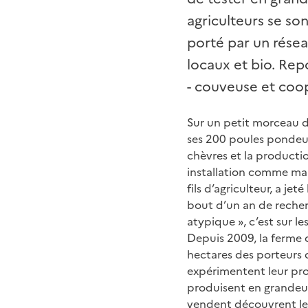
agriculteurs se son
porté par un rése
locaux et bio. Rep
- couveuse et coop
Sur un petit morceau d
ses 200 poules pondeuse
chèvres et la productio
installation comme mara
fils d’agriculteur, a jet
bout d’un an de recher
atypique », c’est sur 
Depuis 2009, la ferme d
hectares des porteurs d
expérimentent leur proj
produisent en grandeur r
vendent découvrent le m