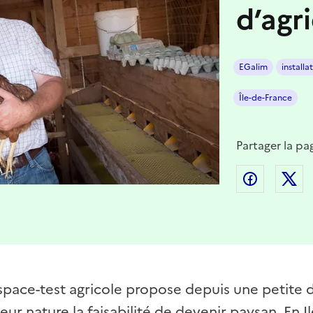
d’agri
EGalim
installa
Île-de-France
Partager la pa
Partager
P
espace-test agricole propose depuis une petite 
ur nature la faisabilité de devenir paysan. En I