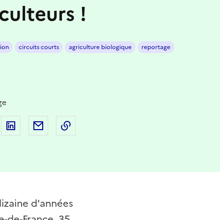
culteurs !
tion
circuits courts
agriculture biologique
reportage
ge
 sur Facebook
artager sur Twitter
Partager sur LinkedIn
Partager par email
Copier dans le presse-papier
dizaine d'années
le-de-France, 35