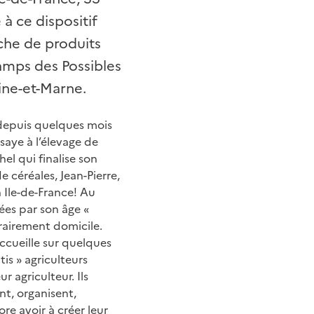
 à ce dispositif
che de produits
hamps des Possibles
eine-et-Marne.
 depuis quelques mois
saye à l’élevage de
el qui finalise son
 céréales, Jean-Pierre,
en Ile-de-France! Au
ées par son âge «
rairement domicile.
accueille sur quelques
is » agriculteurs
 agriculteur. Ils
ent, organisent,
re avoir à créer leur