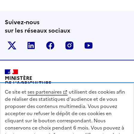
Suivez-nous
sur les réseaux sociaux
Le ministère sur Twitter
Le ministère sur LinkedIn
Le ministère sur Facebook
Le ministère sur Inst
Le ministère s
Pied de page
MINISTÈRE
DE L'AGRICULTURE
DE L'AGRO-ALIMENTAIRE
Ce site et
ses partenaires
utilisent des cookies afin
ET DE LA SOUVERAINETÉ
ALIMENTAIRE
de réaliser des statistiques d'audience et de vous
proposer des contenus multimedia. Vous pouvez
accepter ou refuser le dépôt de ces cookies en
cliquant sur le bouton correspondant. Nous
conservons ce choix pendant 6 mois. Vous pouvez à
legifrance.gouv.fr
info.gouv.fr