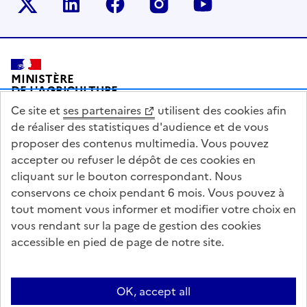
Le ministère sur Twitter
Le ministère sur LinkedIn
Le ministère sur Facebook
Le ministère sur Inst
Le ministère s
Pied de page
MINISTÈRE
DE L'AGRICULTURE
DE L'AGRO-ALIMENTAIRE
Ce site et
ses partenaires
utilisent des cookies afin
ET DE LA SOUVERAINETÉ
ALIMENTAIRE
de réaliser des statistiques d'audience et de vous
proposer des contenus multimedia. Vous pouvez
accepter ou refuser le dépôt de ces cookies en
cliquant sur le bouton correspondant. Nous
conservons ce choix pendant 6 mois. Vous pouvez à
legifrance.gouv.fr
info.gouv.fr
tout moment vous informer et modifier votre choix en
vous rendant sur la page de gestion des cookies
service-public.gouv.fr
data.gouv.fr
accessible en pied de page de notre site.
Acceo
Plan du site
Accessibilité : partiellement conforme
Questions fréquentes / Contacts
Informations publiques
Flux RSS
OK, accept all