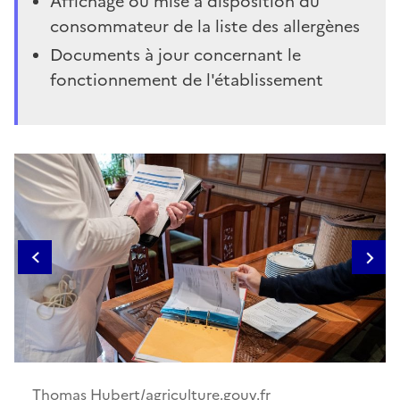
Affichage ou mise à disposition du
consommateur de la liste des allergènes
Documents à jour concernant le
fonctionnement de l'établissement
Galerie d'images
1
Thomas Hubert/agriculture.gouv.fr