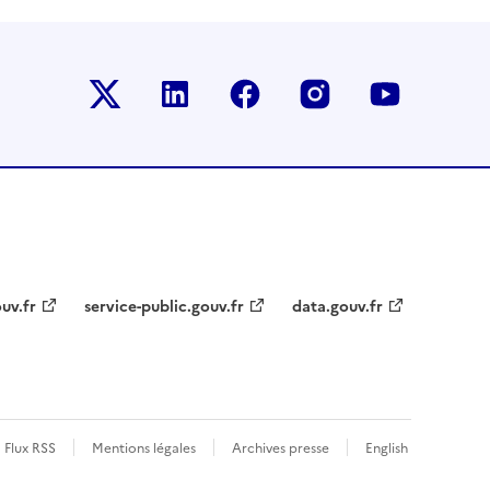
Le ministère sur Twitter
Le ministère sur LinkedIn
Le ministère sur Faceb
Le ministère su
Le minis
uv.fr
service-public.gouv.fr
data.gouv.fr
Flux RSS
Mentions légales
Archives presse
English