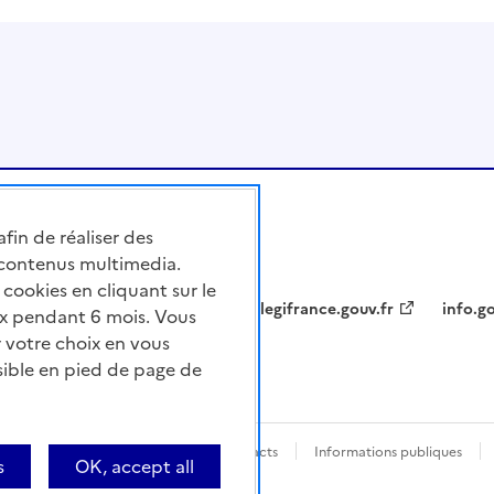
afin de réaliser des
 contenus multimedia.
cookies en cliquant sur le
legifrance.gouv.fr
info.go
x pendant 6 mois. Vous
 votre choix en vous
sible en pied de page de
nforme
Questions fréquentes / Contacts
Informations publiques
s
OK, accept all