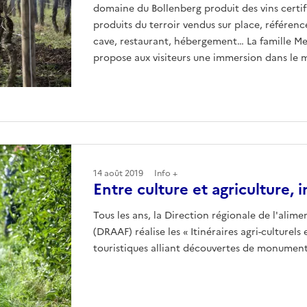
domaine du Bollenberg produit des vins certifi
produits du terroir vendus sur place, référencés
cave, restaurant, hébergement… La famille Meye
propose aux visiteurs une immersion dans le 
14 août 2019
Info +
Entre culture et agriculture, 
Tous les ans, la Direction régionale de l'alime
(DRAAF) réalise les « Itinéraires agri-culturels
touristiques alliant découvertes de monuments