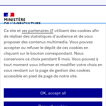
Pied de page
MINISTÈRE
DE L'AGRICULTURE
DE L'AGRO-ALIMENTAIRE
Ce site et
ses partenaires
utilisent des cookies afin
ET DE LA SOUVERAINETÉ
ALIMENTAIRE
de réaliser des statistiques d'audience et de vous
proposer des contenus multimedia. Vous pouvez
accepter ou refuser le dépôt de ces cookies en
cliquant sur le bouton correspondant. Nous
conservons ce choix pendant 6 mois. Vous pouvez à
legifrance.gouv.fr
info.gouv.fr
tout moment vous informer et modifier votre choix en
vous rendant sur la page de gestion des cookies
service-public.gouv.fr
data.gouv.fr
accessible en pied de page de notre site.
Acceo
Plan du site
Accessibilité : partiellement conforme
Questions fréquentes / Contacts
Informations publiques
Flux RSS
OK, accept all
Mentions légales
Archives presse
English contents
Cookies