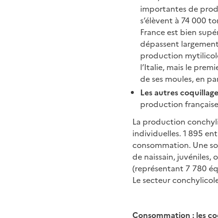
importantes de produ
s’élèvent à 74 000 t
France est bien supé
dépassent largement
production mytilicol
l’Italie, mais le prem
de ses moules, en par
Les autres coquillag
production française
La production conchylic
individuelles. 1 895 en
consommation. Une soix
de naissain, juvéniles,
(représentant 7 780 éq
Le secteur conchylicole
Consommation : les coqu