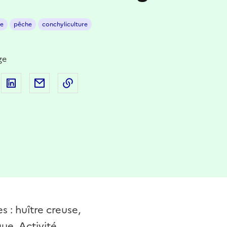
re
pêche
conchyliculture
ge
 sur Facebook
artager sur Twitter
Partager sur LinkedIn
Partager par email
Copier dans le presse-papier
s : huître creuse,
ue. Activité