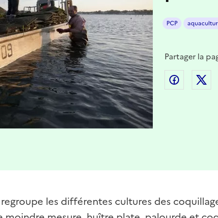
PCP
aquacultu
Partager la pa
Partager
P
regroupe les différentes cultures des coquillage
 moindre mesure, huître plate, palourde et coq