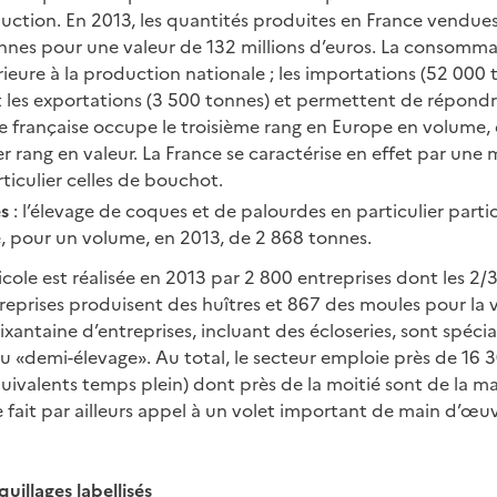
ction. En 2013, les quantités produites en France vendue
onnes pour une valeur de 132 millions d’euros. La consomm
rieure à la production nationale ; les importations (52 000
 les exportations (3 500 tonnes) et permettent de répond
e française occupe le troisième rang en Europe en volume, 
ier rang en valeur. La France se caractérise en effet par une 
ticulier celles de bouchot.
es
: l’élevage de coques et de palourdes en particulier partici
, pour un volume, en 2013, de 2 868 tonnes.
ole est réalisée en 2013 par 2 800 entreprises dont les 2/3
treprises produisent des huîtres et 867 des moules pour la v
antaine d’entreprises, incluant des écloseries, sont spéci
 ou «demi-élevage». Au total, le secteur emploie près de 16
uivalents temps plein) dont près de la moitié sont de la ma
 fait par ailleurs appel à un volet important de main d’œu
illages labellisés