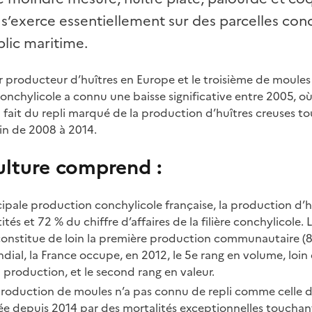
e s’exerce essentiellement sur des parcelles con
lic maritime.
r producteur d’huîtres en Europe et le troisième de moules
 conchylicole a connu une baisse significative entre 2005, où
 fait du repli marqué de la production d’huîtres creuses t
ain de 2008 à 2014.
ulture comprend :
cipale production conchylicole française, la production d’h
tés et 72 % du chiffre d’affaires de la filière conchylicole.
 constitue de loin la première production communautaire (
ial, la France occupe, en 2012, le 5e rang en volume, loin 
 production, et le second rang en valeur.
 production de moules n’a pas connu de repli comme celle d
tée depuis 2014 par des mortalités exceptionnelles touchan