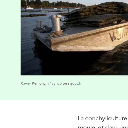
Xavier Remongin / agriculture.gouv.fr
La conchyliculture 
moule, et dans une