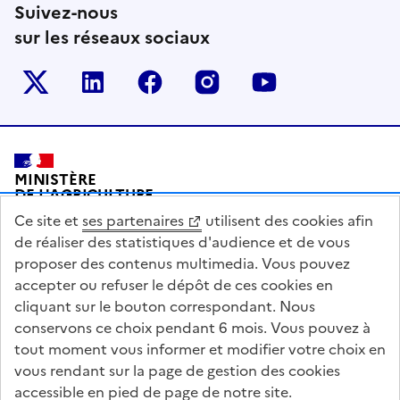
Suivez-nous
sur les réseaux sociaux
Le ministère sur Twitter
Le ministère sur LinkedIn
Le ministère sur Facebook
Le ministère sur Inst
Le ministère s
Pied de page
MINISTÈRE
DE L'AGRICULTURE
DE L'AGRO-ALIMENTAIRE
Ce site et
ses partenaires
utilisent des cookies afin
ET DE LA SOUVERAINETÉ
ALIMENTAIRE
de réaliser des statistiques d'audience et de vous
proposer des contenus multimedia. Vous pouvez
accepter ou refuser le dépôt de ces cookies en
cliquant sur le bouton correspondant. Nous
conservons ce choix pendant 6 mois. Vous pouvez à
legifrance.gouv.fr
info.gouv.fr
tout moment vous informer et modifier votre choix en
vous rendant sur la page de gestion des cookies
service-public.gouv.fr
data.gouv.fr
accessible en pied de page de notre site.