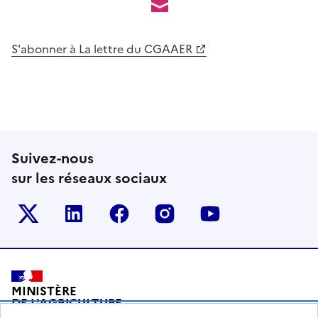
S'abonner à La lettre du CGAAER
Suivez-nous
sur les réseaux sociaux
Le ministère sur Twitter
Le ministère sur LinkedIn
Le ministère sur Facebook
Le ministère sur Inst
Le ministère s
Pied de page
MINISTÈRE
DE L'AGRICULTURE
DE L'AGRO-ALIMENTAIRE