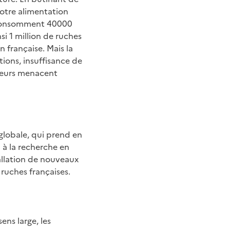
 notre alimentation
n consomment 40000
si 1 million de ruches
française. Mais la
tions, insuffisance de
cteurs menacent
globale, qui prend en
n à la recherche en
tallation de nouveaux
 ruches françaises.
ens large, les