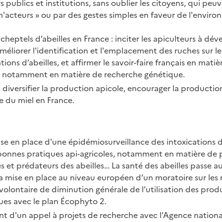
s publics et institutions, sans oublier les citoyens, qui peu
acteurs » ou par des gestes simples en faveur de l'enviro
eptels d’abeilles en France : inciter les apiculteurs à dév
méliorer l'identification et l'emplacement des ruches sur le 
ons d’abeilles, et affirmer le savoir-faire français en matiè
e, notamment en matière de recherche génétique.
: diversifier la production apicole, encourager la productio
e du miel en France.
mise en place d'une épidémiosurveillance des intoxications d
bonnes pratiques api-agricoles, notamment en matière de p
es et prédateurs des abeilles… La santé des abeilles passe aus
la mise en place au niveau européen d’un moratoire sur les 
olontaire de diminution générale de l’utilisation des prod
s avec le plan Écophyto 2.
t d'un appel à projets de recherche avec l'Agence nationa