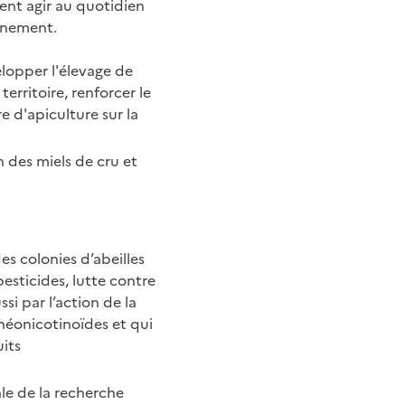
vent agir au quotidien
nnement.
elopper l'élevage de
territoire, renforcer le
re d'apiculture sur la
n des miels de cru et
es colonies d’abeilles
esticides, lutte contre
si par l’action de la
néonicotinoïdes et qui
uits
le de la recherche