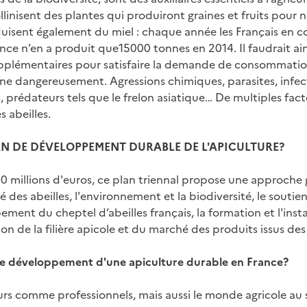
pollinisent des plantes qui produiront graines et fruits pour
oduisent également du miel : chaque année les Français e
ance n’en a produit que15000 tonnes en 2014. Il faudrait ain
pplémentaires pour satisfaire la demande de consommation 
ine dangereusement. Agressions chimiques, parasites, infec
s, prédateurs tels que le frelon asiatique… De multiples fa
s abeilles.
LAN DE DÉVELOPPEMENT DURABLE DE L'APICULTURE?
 millions d'euros, ce plan triennal propose une approche 
é des abeilles, l'environnement et la biodiversité, le soutie
ement du cheptel d’abeilles français, la formation et l'ins
ion de la filière apicole et du marché des produits issus des
 le développement d'une apiculture durable en France?
rs comme professionnels, mais aussi le monde agricole au s