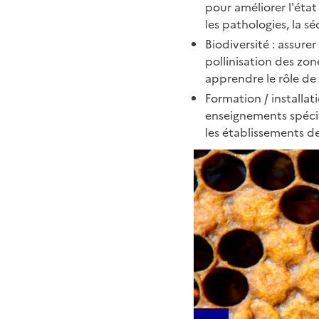
pour améliorer l'état 
les pathologies, la s
Biodiversité : assure
pollinisation des zon
apprendre le rôle de 
Formation / installat
enseignements spécifi
les établissements d
Galerie d'im
1