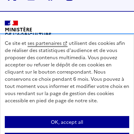
Pied de page
MINISTÈRE
DE L'AGRICULTURE
DE L'AGRO-ALIMENTAIRE
Ce site et
ses partenaires
utilisent des cookies afin
ET DE LA SOUVERAINETÉ
ALIMENTAIRE
de réaliser des statistiques d'audience et de vous
proposer des contenus multimedia. Vous pouvez
accepter ou refuser le dépôt de ces cookies en
cliquant sur le bouton correspondant. Nous
conservons ce choix pendant 6 mois. Vous pouvez à
legifrance.gouv.fr
info.gouv.fr
tout moment vous informer et modifier votre choix en
vous rendant sur la page de gestion des cookies
service-public.gouv.fr
data.gouv.fr
accessible en pied de page de notre site.
Acceo
Plan du site
Accessibilité : partiellement conforme
Questions fréquentes / Contacts
Informations publiques
Flux RSS
OK, accept all
Mentions légales
Archives presse
English contents
Cookies