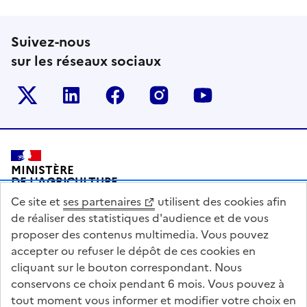
Suivez-nous
sur les réseaux sociaux
Le ministère sur Twitter
Le ministère sur LinkedIn
Le ministère sur Facebook
Le ministère sur Inst
Le ministère s
Pied de page
MINISTÈRE
DE L'AGRICULTURE
DE L'AGRO-ALIMENTAIRE
Ce site et
ses partenaires
utilisent des cookies afin
ET DE LA SOUVERAINETÉ
ALIMENTAIRE
de réaliser des statistiques d'audience et de vous
proposer des contenus multimedia. Vous pouvez
accepter ou refuser le dépôt de ces cookies en
cliquant sur le bouton correspondant. Nous
conservons ce choix pendant 6 mois. Vous pouvez à
legifrance.gouv.fr
info.gouv.fr
tout moment vous informer et modifier votre choix en