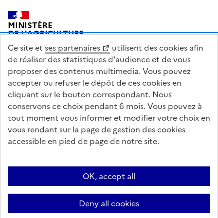
Pied de page
MINISTÈRE
DE L'AGRICULTURE
DE L'AGRO-ALIMENTAIRE
Ce site et
ses partenaires
utilisent des cookies afin
ET DE LA SOUVERAINETÉ
ALIMENTAIRE
de réaliser des statistiques d'audience et de vous
proposer des contenus multimedia. Vous pouvez
accepter ou refuser le dépôt de ces cookies en
cliquant sur le bouton correspondant. Nous
conservons ce choix pendant 6 mois. Vous pouvez à
legifrance.gouv.fr
info.gouv.fr
tout moment vous informer et modifier votre choix en
vous rendant sur la page de gestion des cookies
service-public.gouv.fr
data.gouv.fr
accessible en pied de page de notre site.
Acceo
Plan du site
Accessibilité : partiellement conforme
Questions fréquentes / Contacts
Informations publiques
Flux RSS
OK, accept all
Mentions légales
Archives presse
English contents
Cookies
Deny all cookies
Paramètres d'affichage