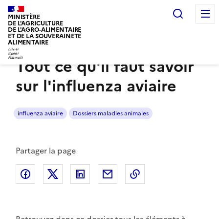
Recherc
MINISTÈRE
DE L'AGRICULTURE
DE L'AGRO-ALIMENTAIRE
Dossier
ET DE LA SOUVERAINETÉ
ALIMENTAIRE
Tout ce qu'il faut savoir
Voir le fil d’Ariane
sur l'influenza aviaire
influenza aviaire
Dossiers maladies animales
Partager la page
Partager sur Facebook
Partager sur Twitter
Partager sur LinkedIn
Partager par email
Copier dans le pres
Retrouvez dans ce dossier tous les éléments à