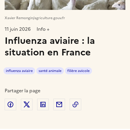
Xavier Remongin/agriculture.gouv.fr
11 juin 2026
Info +
Influenza aviaire : la
situation en France
influenza aviaire
santé animale
filière avicole
Partager la page
Partager sur Facebook
Partager sur Twitter
Partager sur LinkedIn
Partager par email
Copier dans le presse