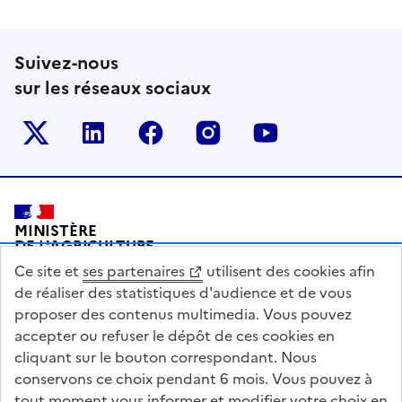
Suivez-nous
sur les réseaux sociaux
Le ministère sur Twitter
Le ministère sur LinkedIn
Le ministère sur Facebook
Le ministère sur Inst
Le ministère s
Pied de page
MINISTÈRE
DE L'AGRICULTURE
DE L'AGRO-ALIMENTAIRE
Ce site et
ses partenaires
utilisent des cookies afin
ET DE LA SOUVERAINETÉ
ALIMENTAIRE
de réaliser des statistiques d'audience et de vous
proposer des contenus multimedia. Vous pouvez
accepter ou refuser le dépôt de ces cookies en
cliquant sur le bouton correspondant. Nous
conservons ce choix pendant 6 mois. Vous pouvez à
legifrance.gouv.fr
info.gouv.fr
tout moment vous informer et modifier votre choix en