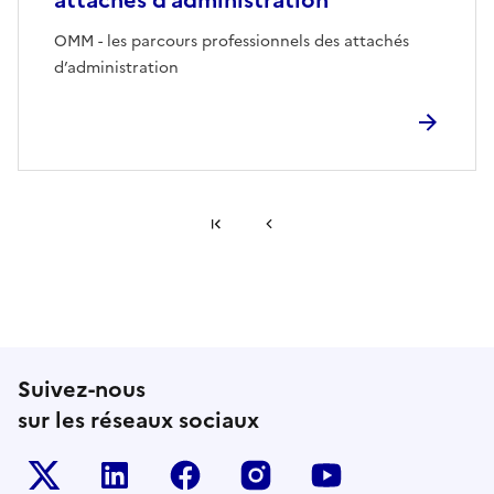
attachés d’administration
OMM - les parcours professionnels des attachés
d’administration
Première page
Page précédente
Suivez-nous
sur les réseaux sociaux
Le ministère sur Twitter
Le ministère sur LinkedIn
Le ministère sur Facebook
Le ministère sur Inst
Le ministère s