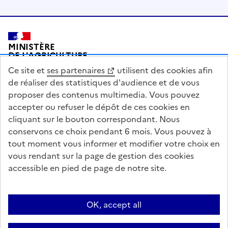
Pied de page
MINISTÈRE
DE L'AGRICULTURE
DE L'AGRO-ALIMENTAIRE
Ce site et
ses partenaires
utilisent des cookies afin
ET DE LA SOUVERAINETÉ
ALIMENTAIRE
de réaliser des statistiques d'audience et de vous
proposer des contenus multimedia. Vous pouvez
accepter ou refuser le dépôt de ces cookies en
cliquant sur le bouton correspondant. Nous
conservons ce choix pendant 6 mois. Vous pouvez à
legifrance.gouv.fr
info.gouv.fr
tout moment vous informer et modifier votre choix en
vous rendant sur la page de gestion des cookies
service-public.gouv.fr
data.gouv.fr
accessible en pied de page de notre site.
Acceo
Plan du site
Accessibilité : partiellement conforme
Questions fréquentes / Contacts
Informations publiques
Flux RSS
OK, accept all
Mentions légales
Archives presse
English contents
Cookies