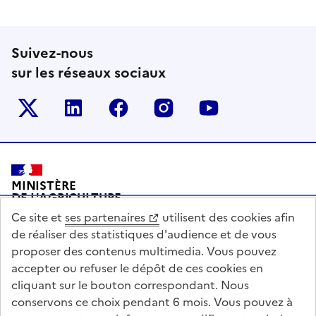
Suivez-nous
sur les réseaux sociaux
Le ministère sur Twitter
Le ministère sur LinkedIn
Le ministère sur Facebook
Le ministère sur Inst
Le ministère s
Pied de page
MINISTÈRE
DE L'AGRICULTURE
DE L'AGRO-ALIMENTAIRE
Ce site et
ses partenaires
utilisent des cookies afin
ET DE LA SOUVERAINETÉ
ALIMENTAIRE
de réaliser des statistiques d'audience et de vous
proposer des contenus multimedia. Vous pouvez
accepter ou refuser le dépôt de ces cookies en
cliquant sur le bouton correspondant. Nous
conservons ce choix pendant 6 mois. Vous pouvez à
legifrance.gouv.fr
info.gouv.fr