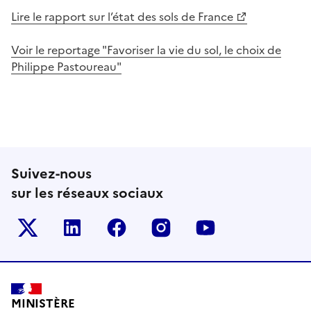
Lire le rapport sur l’état des sols de France
Voir le reportage "Favoriser la vie du sol, le choix de
Philippe Pastoureau"
Suivez-nous
sur les réseaux sociaux
Le ministère sur Twitter
Le ministère sur LinkedIn
Le ministère sur Facebook
Le ministère sur Inst
Le ministère s
Pied de page
MINISTÈRE