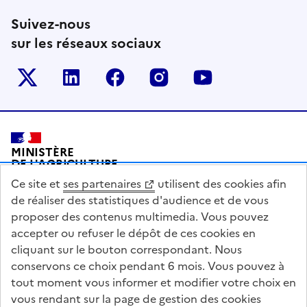
Suivez-nous
sur les réseaux sociaux
Le ministère sur Twitter
Le ministère sur LinkedIn
Le ministère sur Facebook
Le ministère sur Inst
Le ministère s
Pied de page
MINISTÈRE
DE L'AGRICULTURE
DE L'AGRO-ALIMENTAIRE
Ce site et
ses partenaires
utilisent des cookies afin
ET DE LA SOUVERAINETÉ
ALIMENTAIRE
de réaliser des statistiques d'audience et de vous
proposer des contenus multimedia. Vous pouvez
accepter ou refuser le dépôt de ces cookies en
cliquant sur le bouton correspondant. Nous
conservons ce choix pendant 6 mois. Vous pouvez à
legifrance.gouv.fr
info.gouv.fr
tout moment vous informer et modifier votre choix en
vous rendant sur la page de gestion des cookies
service-public.gouv.fr
data.gouv.fr