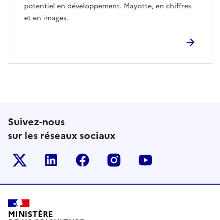
potentiel en développement. Mayotte, en chiffres
et en images.
Suivez-nous
sur les réseaux sociaux
Le ministère sur Twitter
Le ministère sur LinkedIn
Le ministère sur Facebook
Le ministère sur Inst
Le ministère s
Pied de page
MINISTÈRE