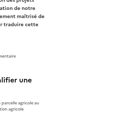
on des projets
vation de notre
pement maîtrisé de
ur traduire cette
imentaire
lifier une
parcelle agricole au
tion agricole