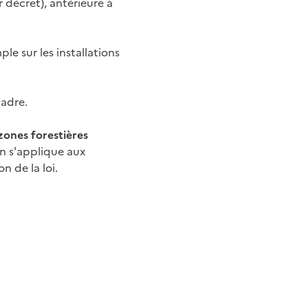
 décret), antérieure à
e sur les installations
cadre.
 zones forestières
n s'applique aux
n de la loi.