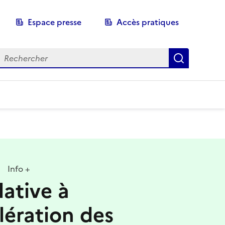
Espace presse
Accès pratiques
echerche
Recherch
Info +
lative à
élération des