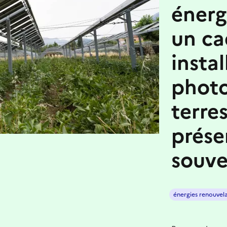
énerg
un ca
instal
photo
terres
prése
souve
énergies renouvel