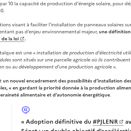
r par 10 la capacité de production d'énergie solaire, pour 
50.
ions visant à faciliter l'installation de panneaux solaires su
résentant pas d’enjeu environnemental majeur,
une définition
 de la loi
.
ltaïque est une «
installation de production d'électricité util
odules sont situés sur une parcelle agricole où ils contribue
ntien ou au développement d'une production agricole
».
nt
un nouvel encadrement des possibilités d’installation de
les, « en gardant la priorité donnée à la production alimen
uveraineté alimentaire et d’autonomie énergétique
.
« Adoption définitive du
#PJLENR
av