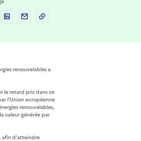
ge
 sur Facebook
artager sur Twitter
Partager sur LinkedIn
Partager par email
Copier dans le presse-papier
ergies renouvelables a
r le retard pris dans ce
é par l'Union européenne
 énergies renouvelables,
 la valeur générée par
 afin d'atteindre