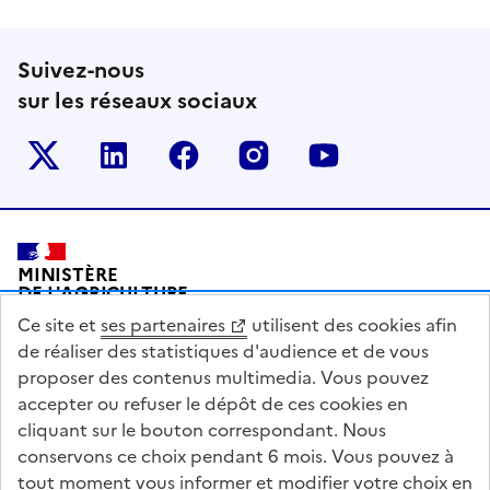
Suivez-nous
sur les réseaux sociaux
Le ministère sur Twitter
Le ministère sur LinkedIn
Le ministère sur Facebook
Le ministère sur Inst
Le ministère s
Pied de page
MINISTÈRE
DE L'AGRICULTURE
DE L'AGRO-ALIMENTAIRE
Ce site et
ses partenaires
utilisent des cookies afin
ET DE LA SOUVERAINETÉ
ALIMENTAIRE
de réaliser des statistiques d'audience et de vous
proposer des contenus multimedia. Vous pouvez
accepter ou refuser le dépôt de ces cookies en
cliquant sur le bouton correspondant. Nous
conservons ce choix pendant 6 mois. Vous pouvez à
legifrance.gouv.fr
info.gouv.fr
tout moment vous informer et modifier votre choix en