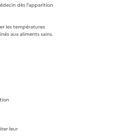
édecin dès l’apparition
iter les températures
inés aux aliments sains.
tion
ter leur