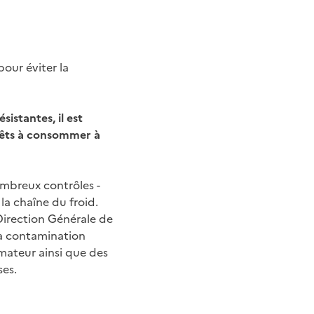
pour éviter la
sistantes, il est
prêts à consommer à
ombreux contrôles -
 la chaîne du froid.
Direction Générale de
la contamination
mateur ainsi que des
ses.