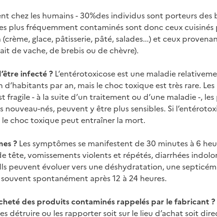
nt chez les humains - 30%des individus sont porteurs des ba
 les plus fréquemment contaminés sont donc ceux cuisinés
(crème, glace, pâtisserie, pâté, salades...) et ceux prove
ait de vache, de brebis ou de chèvre).
’être infecté ?
L’entérotoxicose est une maladie relativem
on d’habitants par an, mais le choc toxique est très rare. Le
 fragile - à la suite d’un traitement ou d’une maladie -, les
 nouveau-nés, peuvent y être plus sensibles. Si l’entérotox
le choc toxique peut entraîner la mort.
mes ?
Les symptômes se manifestent de 30 minutes à 6 heu
tête, vomissements violents et répétés, diarrhées indolores
). Ils peuvent évoluer vers une déshydratation, une septicé
t souvent spontanément après 12 à 24 heures.
acheté des produits contaminés rappelés par le fabricant ?
es détruire ou les rapporter soit sur le lieu d’achat soit di