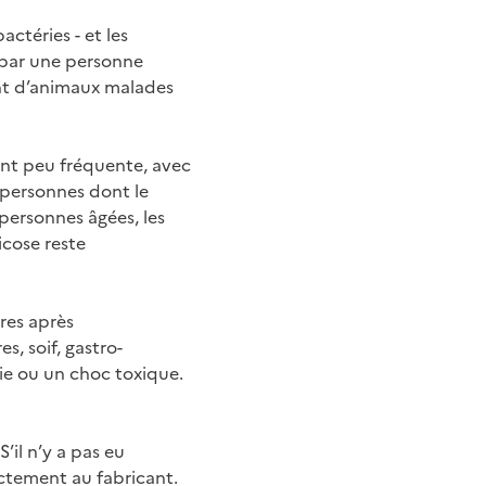
ctéries - et les
 par une personne
nant d’animaux malades
ent peu fréquente, avec
s personnes dont le
 personnes âgées, les
icose reste
res après
, soif, gastro-
mie ou un choc toxique.
S’il n’y a pas eu
rectement au fabricant.