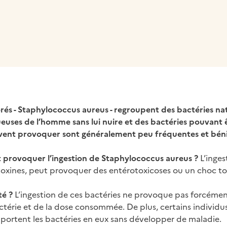
 presse-papier
és - Staphylococcus aureus - regroupent des bactéries na
ueuses de l’homme sans lui nuire et des bactéries pouvant 
euvent provoquer sont généralement peu fréquentes et bén
t provoquer l’ingestion de Staphylococcus aureus ?
L’inges
s toxines, peut provoquer des entérotoxicoses ou un choc to
é ?
L’ingestion de ces bactéries ne provoque pas forcément
érie et de la dose consommée. De plus, certains individus
ils portent les bactéries en eux sans développer de maladie.