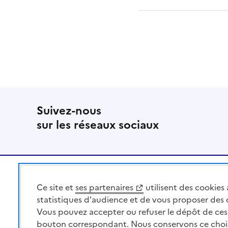
Suivez-nous
sur les réseaux sociaux
Pied de page
Ce site et
ses partenaires
utilisent des cookies 
MINISTÈRE
DE L'AGRICULTURE
statistiques d'audience et de vous proposer des
DE L'AGRO-ALIMENTAIRE
Vous pouvez accepter ou refuser le dépôt de ces 
ET DE LA SOUVERAINETÉ
bouton correspondant. Nous conservons ce choi