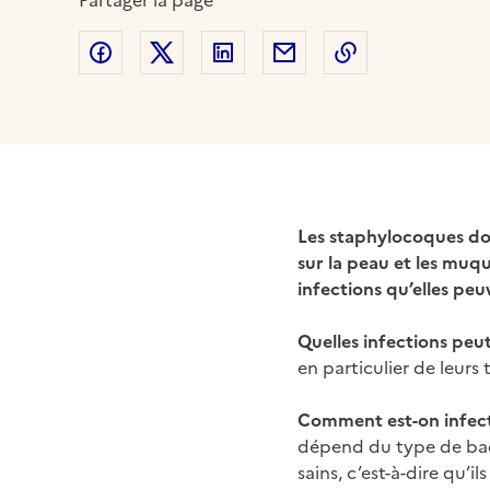
Partager la page
Partager sur Facebook
Partager sur Twitter
Partager sur LinkedIn
Partager par email
Copier dans le
Les staphylocoques dor
sur la peau et les muq
infections qu’elles p
Quelles infections peu
en particulier de leur
Comment est-on infect
dépend du type de bact
sains, c’est-à-dire qu’