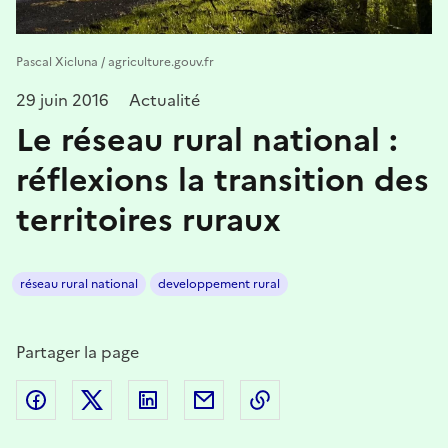
Pascal Xicluna / agriculture.gouv.fr
29 juin 2016
Actualité
Le réseau rural national :
réflexions la transition des
territoires ruraux
réseau rural national
developpement rural
Partager la page
Partager sur Facebook
Partager sur Twitter
Partager sur LinkedIn
Partager par email
Copier dans le presse