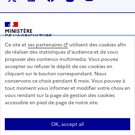
Pied de page
MINISTÈRE
DE L'AGRICULTURE
DE L'AGRO-ALIMENTAIRE
Ce site et
ses partenaires
utilisent des cookies afin
ET DE LA SOUVERAINETÉ
ALIMENTAIRE
de réaliser des statistiques d'audience et de vous
proposer des contenus multimedia. Vous pouvez
accepter ou refuser le dépôt de ces cookies en
cliquant sur le bouton correspondant. Nous
conservons ce choix pendant 6 mois. Vous pouvez à
legifrance.gouv.fr
info.gouv.fr
tout moment vous informer et modifier votre choix en
vous rendant sur la page de gestion des cookies
service-public.gouv.fr
data.gouv.fr
accessible en pied de page de notre site.
Acceo
Plan du site
Accessibilité : partiellement conforme
OK, accept all
Questions fréquentes / Contacts
Informations publiques
Flux RSS
Mentions légales
Archives presse
English contents
Cookies