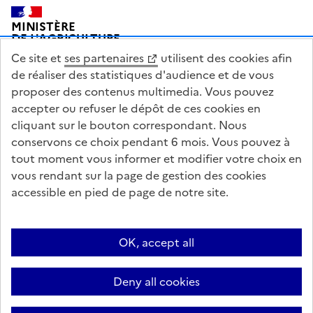
Pied de page
MINISTÈRE
DE L'AGRICULTURE
DE L'AGRO-ALIMENTAIRE
Ce site et
ses partenaires
utilisent des cookies afin
ET DE LA SOUVERAINETÉ
ALIMENTAIRE
de réaliser des statistiques d'audience et de vous
proposer des contenus multimedia. Vous pouvez
accepter ou refuser le dépôt de ces cookies en
cliquant sur le bouton correspondant. Nous
conservons ce choix pendant 6 mois. Vous pouvez à
legifrance.gouv.fr
info.gouv.fr
tout moment vous informer et modifier votre choix en
vous rendant sur la page de gestion des cookies
service-public.gouv.fr
data.gouv.fr
accessible en pied de page de notre site.
Acceo
Plan du site
Accessibilité : partiellement conforme
OK, accept all
Questions fréquentes / Contacts
Informations publiques
Flux RSS
Mentions légales
Archives presse
English contents
Cookies
Deny all cookies
Paramètres d'affichage