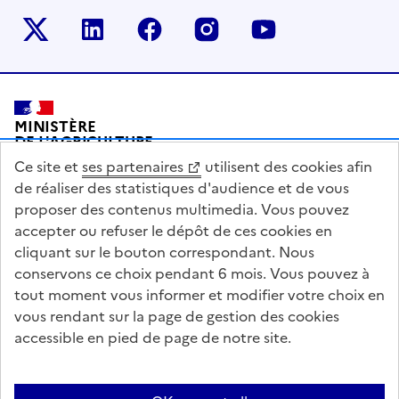
Le ministère sur Twitter
Le ministère sur LinkedIn
Le ministère sur Facebook
Le ministère sur Inst
Le ministère s
Pied de page
MINISTÈRE
DE L'AGRICULTURE
DE L'AGRO-ALIMENTAIRE
Ce site et
ses partenaires
utilisent des cookies afin
ET DE LA SOUVERAINETÉ
ALIMENTAIRE
de réaliser des statistiques d'audience et de vous
proposer des contenus multimedia. Vous pouvez
accepter ou refuser le dépôt de ces cookies en
cliquant sur le bouton correspondant. Nous
conservons ce choix pendant 6 mois. Vous pouvez à
legifrance.gouv.fr
info.gouv.fr
tout moment vous informer et modifier votre choix en
vous rendant sur la page de gestion des cookies
service-public.gouv.fr
data.gouv.fr
accessible en pied de page de notre site.
Acceo
Plan du site
Accessibilité : partiellement conforme