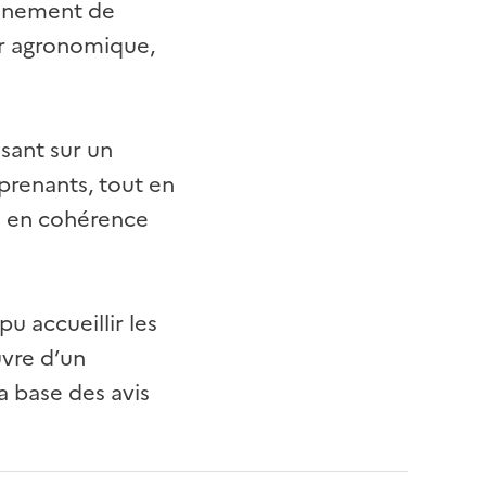
onnement de
ur agronomique,
sant sur un
prenants, tout en
es en cohérence
u accueillir les
vre d’un
la base des avis