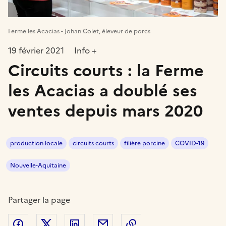
Ferme les Acacias - Johan Colet, éleveur de porcs
19 février 2021
Info +
Circuits courts : la Ferme
les Acacias a doublé ses
ventes depuis mars 2020
production locale
circuits courts
filière porcine
COVID-19
Nouvelle-Aquitaine
Partager la page
Partager sur Facebook
Partager sur Twitter
Partager sur LinkedIn
Partager par email
Copier dans le presse