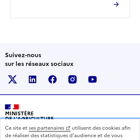
Suivez-nous
sur les réseaux sociaux
Le ministère sur Twitter
Le ministère sur LinkedIn
Le ministère sur Facebook
Le ministère sur Inst
Le ministère s
Pied de page
MINISTÈRE
DE L'AGRICULTURE
DE L'AGRO-ALIMENTAIRE
Ce site et
ses partenaires
utilisent des cookies afin
ET DE LA SOUVERAINETÉ
ALIMENTAIRE
de réaliser des statistiques d'audience et de vous