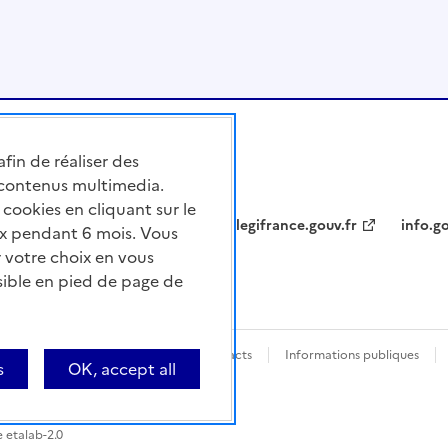
afin de réaliser des
 contenus multimedia.
cookies en cliquant sur le
legifrance.gouv.fr
info.go
x pendant 6 mois. Vous
 votre choix en vous
sible en pied de page de
nforme
Questions fréquentes / Contacts
Informations publiques
s
OK, accept all
e etalab-2.0