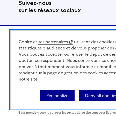
Suivez-nous
sur les réseaux sociaux
Pied de page
Ce site et
ses partenaires
utilisent des cookies 
MINISTÈRE
DE L'AGRICULTURE
statistiques d'audience et de vous proposer des
DE L'AGRO-ALIMENTAIRE
Vous pouvez accepter ou refuser le dépôt de ces 
ET DE LA SOUVERAINETÉ
bouton correspondant. Nous conservons ce choi
ALIMENTAIRE
pouvez à tout moment vous informer et modifier
rendant sur la page de gestion des cookies acces
notre site.
Acceo
Plan du site
Accessibilité : partiellement co
Personalize
Deny all cookie
contents
Cookies
Paramètres d'affichage
Sauf mention contraire, tous les textes de ce site sont sous licenc