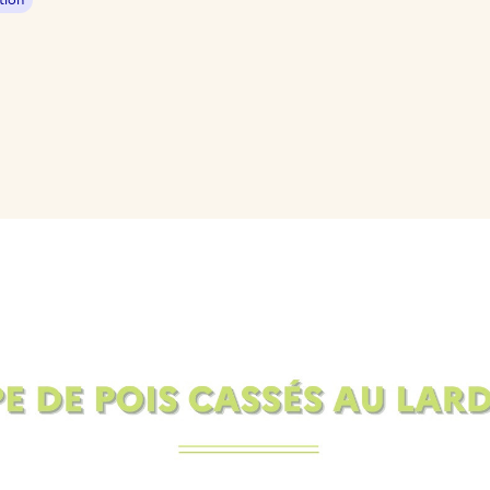
tion
 presse-papier