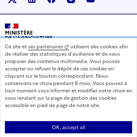
Pied de page
MINISTÈRE
DE L'AGRICULTURE
DE L'AGRO-ALIMENTAIRE
Ce site et
ses partenaires
utilisent des cookies afin
ET DE LA SOUVERAINETÉ
ALIMENTAIRE
de réaliser des statistiques d'audience et de vous
proposer des contenus multimedia. Vous pouvez
accepter ou refuser le dépôt de ces cookies en
cliquant sur le bouton correspondant. Nous
conservons ce choix pendant 6 mois. Vous pouvez à
legifrance.gouv.fr
info.gouv.fr
tout moment vous informer et modifier votre choix en
vous rendant sur la page de gestion des cookies
service-public.gouv.fr
data.gouv.fr
accessible en pied de page de notre site.
Acceo
Plan du site
Accessibilité : partiellement conforme
OK, accept all
Questions fréquentes / Contacts
Informations publiques
Flux RSS