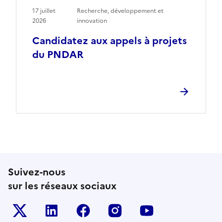
17 juillet
Recherche, développement et
2026
innovation
Candidatez aux appels à projets
du PNDAR
Suivez-nous
sur les réseaux sociaux
Le ministère sur Twitter
Le ministère sur LinkedIn
Le ministère sur Facebook
Le ministère sur Inst
Le ministère s