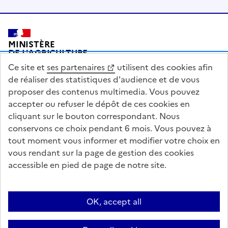
Pied de page
MINISTÈRE
DE L'AGRICULTURE
DE L'AGRO-ALIMENTAIRE
Ce site et
ses partenaires
utilisent des cookies afin
ET DE LA SOUVERAINETÉ
ALIMENTAIRE
de réaliser des statistiques d'audience et de vous
proposer des contenus multimedia. Vous pouvez
accepter ou refuser le dépôt de ces cookies en
cliquant sur le bouton correspondant. Nous
conservons ce choix pendant 6 mois. Vous pouvez à
legifrance.gouv.fr
info.gouv.fr
tout moment vous informer et modifier votre choix en
vous rendant sur la page de gestion des cookies
service-public.gouv.fr
data.gouv.fr
accessible en pied de page de notre site.
Acceo
Plan du site
Accessibilité : partiellement conforme
Questions fréquentes / Contacts
Informations publiques
Flux RSS
OK, accept all
Mentions légales
Archives presse
English contents
Cookies