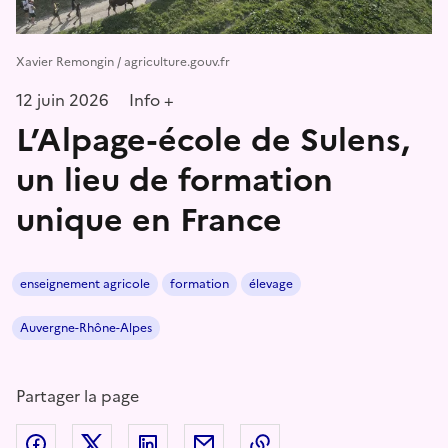
Xavier Remongin / agriculture.gouv.fr
12 juin 2026
Info +
L’Alpage-école de Sulens,
un lieu de formation
unique en France
enseignement agricole
formation
élevage
Auvergne-Rhône-Alpes
Partager la page
Partager sur Facebook
Partager sur Twitter
Partager sur LinkedIn
Partager par email
Copier dans le presse