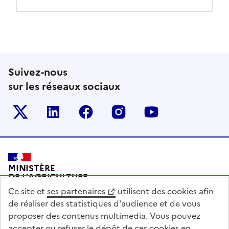
Suivez-nous
sur les réseaux sociaux
Le ministère sur Twitter
Le ministère sur LinkedIn
Le ministère sur Facebook
Le ministère sur Inst
Le ministère s
Pied de page
MINISTÈRE
DE L'AGRICULTURE
DE L'AGRO-ALIMENTAIRE
Ce site et
ses partenaires
utilisent des cookies afin
ET DE LA SOUVERAINETÉ
ALIMENTAIRE
de réaliser des statistiques d'audience et de vous
proposer des contenus multimedia. Vous pouvez
accepter ou refuser le dépôt de ces cookies en