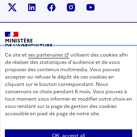
Le ministère sur Twitter
Le ministère sur LinkedIn
Le ministère sur Facebook
Le ministère sur Inst
Le ministère s
Pied de page
MINISTÈRE
DE L'AGRICULTURE
DE L'AGRO-ALIMENTAIRE
Ce site et
ses partenaires
utilisent des cookies afin
ET DE LA SOUVERAINETÉ
ALIMENTAIRE
de réaliser des statistiques d'audience et de vous
proposer des contenus multimedia. Vous pouvez
accepter ou refuser le dépôt de ces cookies en
cliquant sur le bouton correspondant. Nous
conservons ce choix pendant 6 mois. Vous pouvez à
legifrance.gouv.fr
info.gouv.fr
tout moment vous informer et modifier votre choix en
vous rendant sur la page de gestion des cookies
service-public.gouv.fr
data.gouv.fr
accessible en pied de page de notre site.
Acceo
Plan du site
Accessibilité : partiellement conforme
Questions fréquentes / Contacts
Informations publiques
Flux RSS
OK, accept all