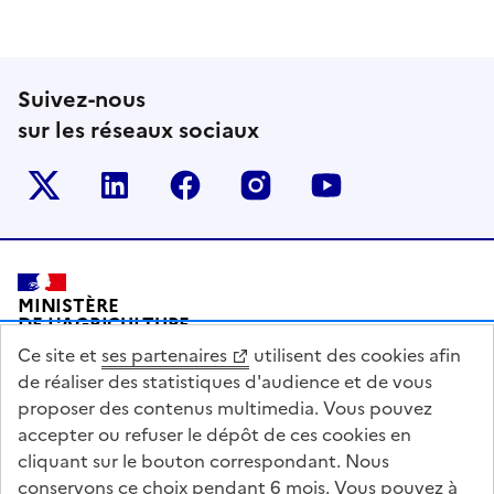
Suivez-nous
sur les réseaux sociaux
Le ministère sur Twitter
Le ministère sur LinkedIn
Le ministère sur Facebook
Le ministère sur Inst
Le ministère s
Pied de page
MINISTÈRE
DE L'AGRICULTURE
DE L'AGRO-ALIMENTAIRE
Ce site et
ses partenaires
utilisent des cookies afin
ET DE LA SOUVERAINETÉ
ALIMENTAIRE
de réaliser des statistiques d'audience et de vous
proposer des contenus multimedia. Vous pouvez
accepter ou refuser le dépôt de ces cookies en
cliquant sur le bouton correspondant. Nous
conservons ce choix pendant 6 mois. Vous pouvez à