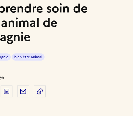
prendre soin de
 animal de
agnie
agnie
bien-être animal
ge
 sur Facebook
artager sur Twitter
Partager sur LinkedIn
Partager par email
Copier dans le presse-papier