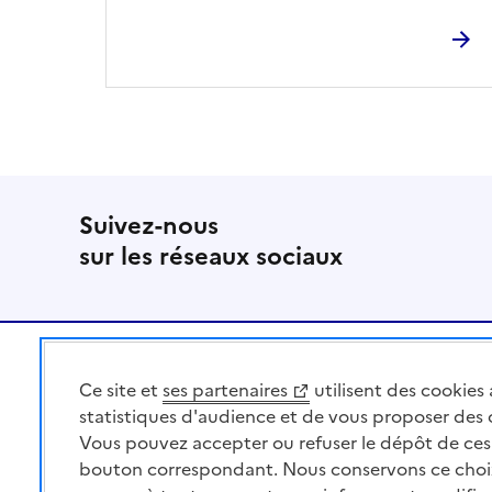
Suivez-nous
sur les réseaux sociaux
Pied de page
Ce site et
ses partenaires
utilisent des cookies 
MINISTÈRE
DE L'AGRICULTURE
statistiques d'audience et de vous proposer des
DE L'AGRO-ALIMENTAIRE
Vous pouvez accepter ou refuser le dépôt de ces 
ET DE LA SOUVERAINETÉ
bouton correspondant. Nous conservons ce choi
ALIMENTAIRE