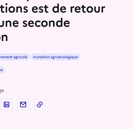
itions est de retour
une seconde
on
nement agricole
transition agroécologique
nt
ge
 sur Facebook
artager sur Twitter
Partager sur LinkedIn
Partager par email
Copier dans le presse-papier