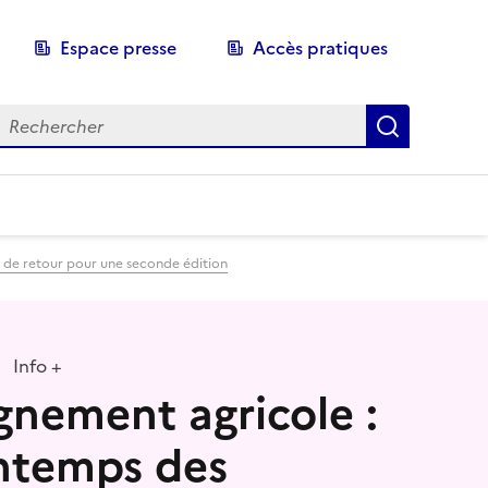
Espace presse
Accès pratiques
echerche
Recherch
st de retour pour une seconde édition
Info +
gnement agricole :
intemps des