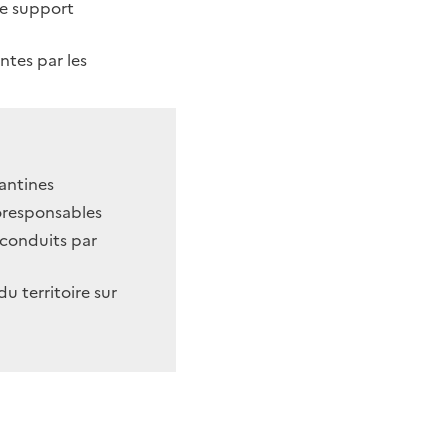
me support
ntes par les
antines
oresponsables
 conduits par
du territoire sur