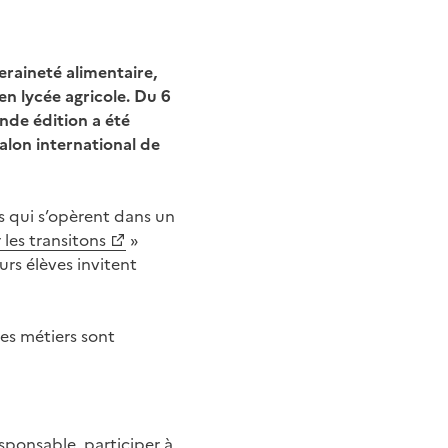
eraineté alimentaire,
en lycée agricole. Du 6
nde édition a été
alon international de
ns qui s’opèrent dans un
les transitons
»
rs élèves invitent
es métiers sont
sponsable, participer à