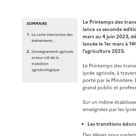
Le Printemps des transi
SOMMAIRE
lance sa seconde éditio
La carte interactive des
mars au 4 juin 2023, d
événements
lancée le 1er mars à 1
l’agriculture 2023.
L’enseignement agricole,
acteur-clé de la
transition
Le Printemps des transit
agroécologique
lycée agricole, à traver
porté par le Ministère
grand public et profess
Sur un même établisse
enseignées par les lycée
Les transitions éduca
Des élèves vous parlen