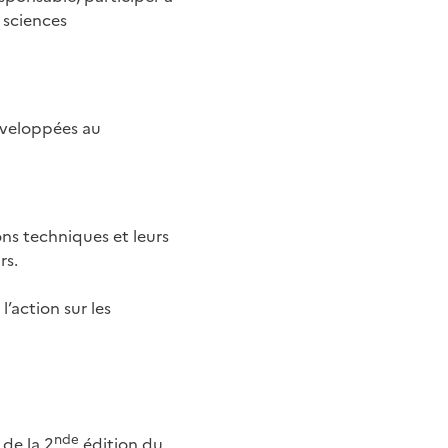
 sciences
éveloppées au
ons techniques et leurs
rs.
’action sur les
nde
 de la 2
édition du