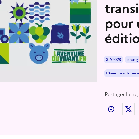
trans
pour 
éditi
SIA2023
enseig
L'Aventure du viva
Partager la pa
Partager
P