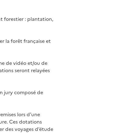
forestier : plantation,
er la forêt française et
rme de vidéo et/ou de
rations seront relayées
 un jury composé de
remises lors d’une
ture. Ces dotations
ser des voyages d’étude