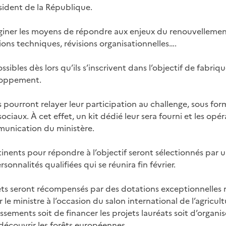
résident de la République.
aginer les moyens de répondre aux enjeux du renouvellement 
ions techniques, révisions organisationnelles….
ssibles dès lors qu’ils s’inscrivent dans l’objectif de fabriqu
loppement.
 pourront relayer leur participation au challenge, sous fo
ociaux. À cet effet, un kit dédié leur sera fourni et les opé
munication du ministère.
rtinents pour répondre à l’objectif seront sélectionnés par
sonnalités qualifiées qui se réunira fin février.
jets seront récompensés par des dotations exceptionnelles 
le ministre à l’occasion du salon international de l’agricul
sements soit de financer les projets lauréats soit d’organi
 découvrir les forêts européennes.