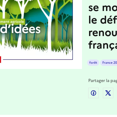
se mo
le déf
renou
franç
forêt
France 2
Partager la pa
Partager
P