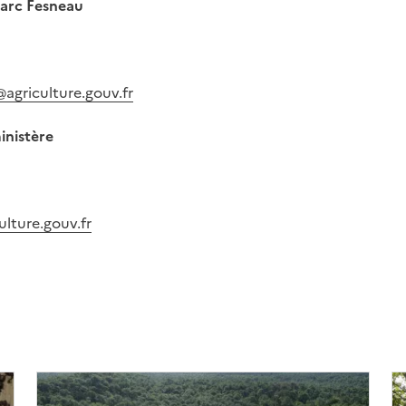
Marc Fesneau
@agriculture.gouv.fr
inistère
ulture.gouv.fr