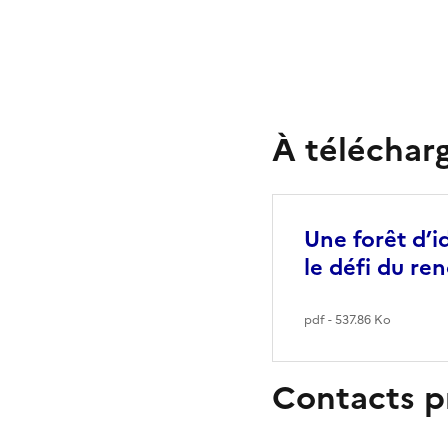
À téléchar
Une forêt d’i
le défi du re
pdf - 537.86 Ko
Contacts p