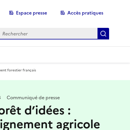
Espace presse
Accès pratiques
echerche
Recherch
ment forestier français
3
Communiqué de presse
orêt d’idées :
eignement agricole