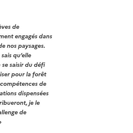
lèves de
nement engagés dans
 de nos paysages.
 sais qu’elle
se saisir du défi
ser pour la forêt
es compétences de
mations dispensées
ibueront, je le
allenge de
»