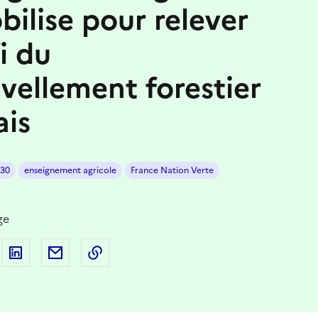
bilise pour relever
i du
vellement forestier
ais
030
enseignement agricole
France Nation Verte
ge
 sur Facebook
artager sur Twitter
Partager sur LinkedIn
Partager par email
Copier dans le presse-papier