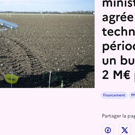
minis
agrée
techn
pério
un bu
2 M€ 
financement
P
Partager la pa
Partager
P