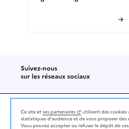
Suivez-nous
sur les réseaux sociaux
Pied de page
Ce site et
ses partenaires
utilisent des cookies 
MINISTÈRE
DE L'AGRICULTURE
statistiques d'audience et de vous proposer des
DE L'AGRO-ALIMENTAIRE
Vous pouvez accepter ou refuser le dépôt de ces 