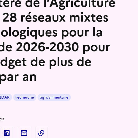
tère de l’Agriculture
 28 réseaux mixtes
ologiques pour la
de 2026-2030 pour
dget de plus de
par an
NDAR
recherche
agroalimentaire
ge
 sur Facebook
artager sur Twitter
Partager sur LinkedIn
Partager par email
Copier dans le presse-papier