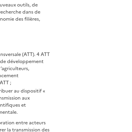
uveaux outils, de
recherche dans de
nomie des filières,
nsversale (ATT). 4 ATT
al de développement
’agriculteurs,
ancement
ATT ;
buer au dispositif «
ansmission aux
ntifiques et
mentale.
oration entre acteurs
rer la transmission des