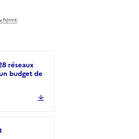
v.fr/rmt
.
 28 réseaux
 un budget de
0