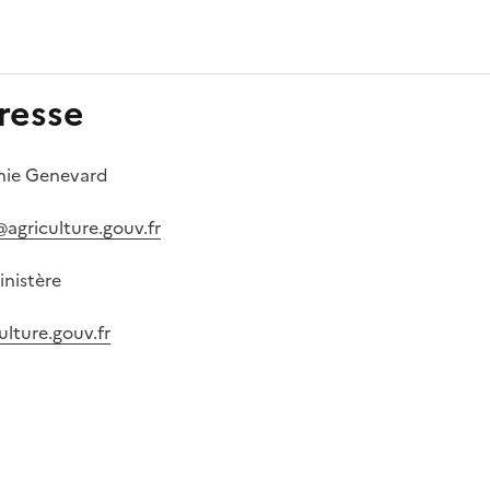
resse
nnie Genevard
@agriculture.gouv.fr
inistère
ulture.gouv.fr