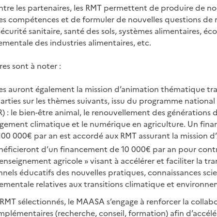
ntre les partenaires, les RMT permettent de produire de no
es compétences et de formuler de nouvelles questions de 
urité sanitaire, santé des sols, systèmes alimentaires, éco
entale des industries alimentaires, etc.
es sont à noter :
es auront également la mission d’animation thématique tra
parties sur les thèmes suivants, issu du programme nation
) : le bien-être animal, le renouvellement des générations d
gement climatique et le numérique en agriculture. Un fin
0 000€ par an est accordé aux RMT assurant la mission d’
néficieront d’un financement de 10 000€ par an pour contri
’enseignement agricole » visant à accélérer et faciliter la tr
nels éducatifs des nouvelles pratiques, connaissances scie
mentale relatives aux transitions climatique et environne
 RMT sélectionnés, le MAASA s’engage à renforcer la collab
mplémentaires (recherche, conseil, formation) afin d’accélé