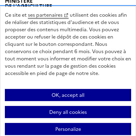
MINISTÈRE
DE L'AGRICULTURE
DE L'AGRO-ALIMENTAIRE
Ce site et
ses partenaires
utilisent des cookies afin
ET DE LA SOUVERAINETÉ
ALIMENTAIRE
de réaliser des statistiques d'audience et de vous
proposer des contenus multimedia. Vous pouvez
accepter ou refuser le dépôt de ces cookies en
cliquant sur le bouton correspondant. Nous
conservons ce choix pendant 6 mois. Vous pouvez à
legifrance.gouv.fr
info.gouv.fr
tout moment vous informer et modifier votre choix en
vous rendant sur la page de gestion des cookies
service-public.gouv.fr
data.gouv.fr
accessible en pied de page de notre site.
Acceo
Plan du site
Accessibilité : partiellement conforme
Questions fréquentes / Contacts
Informations publiques
Flux RSS
OK, accept all
Mentions légales
Archives presse
English contents
Cookies
Deny all cookies
Paramètres d'affichage
Sauf mention contraire, tous les textes de ce site sont sous licence
Personalize
etalab-2.0