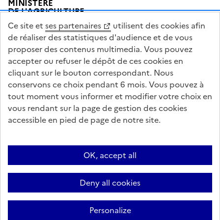
MINISTÈRE
DE L'AGRICULTURE
DE L'AGRO-ALIMENTAIRE
Ce site et
ses partenaires
utilisent des cookies afin
ET DE LA SOUVERAINETÉ
ALIMENTAIRE
de réaliser des statistiques d'audience et de vous
proposer des contenus multimedia. Vous pouvez
accepter ou refuser le dépôt de ces cookies en
cliquant sur le bouton correspondant. Nous
conservons ce choix pendant 6 mois. Vous pouvez à
legifrance.gouv.fr
info.gouv.fr
tout moment vous informer et modifier votre choix en
vous rendant sur la page de gestion des cookies
service-public.gouv.fr
data.gouv.fr
accessible en pied de page de notre site.
Acceo
Plan du site
Accessibilité : partiellement conforme
Questions fréquentes / Contacts
Informations publiques
Flux RSS
OK, accept all
Mentions légales
Archives presse
English contents
Cookies
Deny all cookies
Paramètres d'affichage
Sauf mention contraire, tous les textes de ce site sont sous licence
Personalize
etalab-2.0