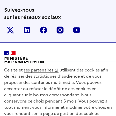
Suivez-nous
sur les réseaux sociaux
Le ministère sur Twitter
Le ministère sur LinkedIn
Le ministère sur Facebook
Le ministère sur Inst
Le ministère s
Pied de page
MINISTÈRE
DE L'AGRICULTURE
DE L'AGRO-ALIMENTAIRE
Ce site et
ses partenaires
utilisent des cookies afin
ET DE LA SOUVERAINETÉ
ALIMENTAIRE
de réaliser des statistiques d'audience et de vous
proposer des contenus multimedia. Vous pouvez
accepter ou refuser le dépôt de ces cookies en
cliquant sur le bouton correspondant. Nous
conservons ce choix pendant 6 mois. Vous pouvez à
legifrance.gouv.fr
info.gouv.fr
tout moment vous informer et modifier votre choix en
vous rendant sur la page de gestion des cookies
service-public.gouv.fr
data.gouv.fr