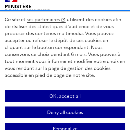
Pied de page
MINISTÈRE
DE L'AGRICULTURE
DE L'AGRO-ALIMENTAIRE
Ce site et
ses partenaires
utilisent des cookies afin
ET DE LA SOUVERAINETÉ
ALIMENTAIRE
de réaliser des statistiques d'audience et de vous
proposer des contenus multimedia. Vous pouvez
accepter ou refuser le dépôt de ces cookies en
cliquant sur le bouton correspondant. Nous
conservons ce choix pendant 6 mois. Vous pouvez à
legifrance.gouv.fr
info.gouv.fr
tout moment vous informer et modifier votre choix en
vous rendant sur la page de gestion des cookies
service-public.gouv.fr
data.gouv.fr
accessible en pied de page de notre site.
Acceo
Plan du site
Accessibilité : partiellement conforme
OK, accept all
Questions fréquentes / Contacts
Informations publiques
Flux RSS
Mentions légales
Archives presse
English contents
Cookies
Deny all cookies
Paramètres d'affichage
Sauf mention contraire, tous les textes de ce site sont sous licence
Personalize