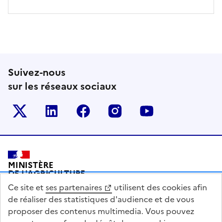
Suivez-nous
sur les réseaux sociaux
Le ministère sur Twitter
Le ministère sur LinkedIn
Le ministère sur Facebook
Le ministère sur Inst
Le ministère s
Pied de page
MINISTÈRE
DE L'AGRICULTURE
DE L'AGRO-ALIMENTAIRE
Ce site et
ses partenaires
utilisent des cookies afin
ET DE LA SOUVERAINETÉ
ALIMENTAIRE
de réaliser des statistiques d'audience et de vous
proposer des contenus multimedia. Vous pouvez