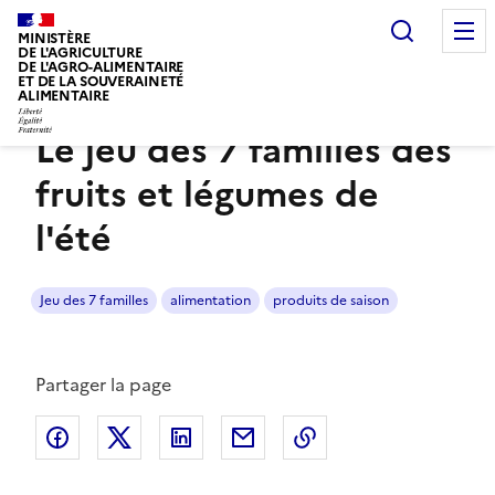
Recherc
MINISTÈRE
DE L'AGRICULTURE
DE L'AGRO-ALIMENTAIRE
Dossier
ET DE LA SOUVERAINETÉ
ALIMENTAIRE
Le jeu des 7 familles des
Voir le fil d’Ariane
fruits et légumes de
l'été
Jeu des 7 familles
alimentation
produits de saison
Partager la page
Partager sur Facebook
Partager sur Twitter
Partager sur LinkedIn
Partager par email
Copier dans le pres