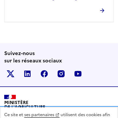
Suivez-nous
sur les réseaux sociaux
Le ministère sur Twitter
Le ministère sur LinkedIn
Le ministère sur Facebook
Le ministère sur Inst
Le ministère s
Pied de page
MINISTÈRE
DE L'AGRICULTURE
DE L'AGRO-ALIMENTAIRE
Ce site et
ses partenaires
utilisent des cookies afin
ET DE LA SOUVERAINETÉ