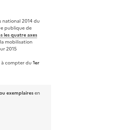
ts national 2014 du
que publique de
ns les quatre axes
 la mobilisation
our 2015
à compter du
1er
 ou exemplaires
en