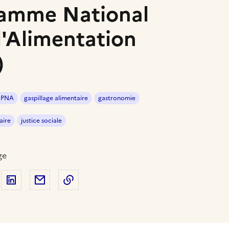
ramme National
l'Alimentation
)
PNA
gaspillage alimentaire
gastronomie
aire
justice sociale
ge
 sur Facebook
artager sur Twitter
Partager sur LinkedIn
Partager par email
Copier dans le presse-papier