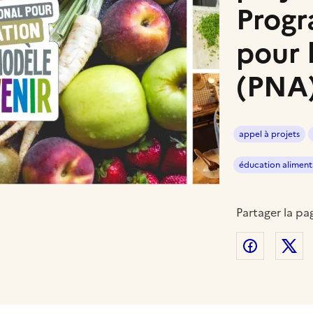
Prog
pour 
(PNA
appel à projets
éducation aliment
Partager la pa
Partager
P