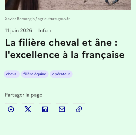
Xavier Remongin / agriculture.gouv.fr
11 juin 2026
Info +
La filière cheval et âne :
l'excellence à la française
cheval
filière équine
opérateur
Partager la page
Partager sur Facebook
Partager sur Twitter
Partager sur LinkedIn
Partager par email
Copier dans le presse