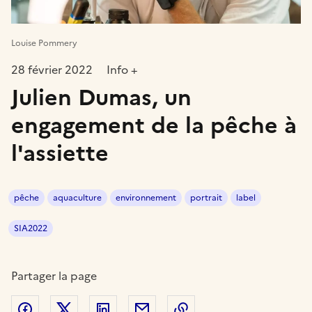
Louise Pommery
28 février 2022
Info +
Julien Dumas, un
engagement de la pêche à
l'assiette
pêche
aquaculture
environnement
portrait
label
SIA2022
Partager la page
Partager sur Facebook
Partager sur Twitter
Partager sur LinkedIn
Partager par email
Copier dans le presse