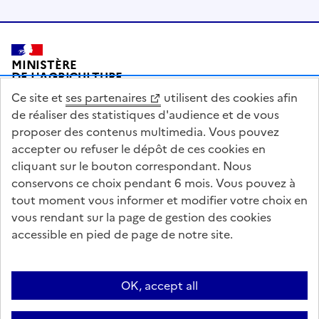
Pied de page
MINISTÈRE
DE L'AGRICULTURE
DE L'AGRO-ALIMENTAIRE
Ce site et
ses partenaires
utilisent des cookies afin
ET DE LA SOUVERAINETÉ
ALIMENTAIRE
de réaliser des statistiques d'audience et de vous
proposer des contenus multimedia. Vous pouvez
accepter ou refuser le dépôt de ces cookies en
cliquant sur le bouton correspondant. Nous
conservons ce choix pendant 6 mois. Vous pouvez à
legifrance.gouv.fr
info.gouv.fr
tout moment vous informer et modifier votre choix en
vous rendant sur la page de gestion des cookies
service-public.gouv.fr
data.gouv.fr
accessible en pied de page de notre site.
Acceo
Plan du site
Accessibilité : partiellement conforme
Questions fréquentes / Contacts
Informations publiques
Flux RSS
OK, accept all
Mentions légales
Archives presse
English contents
Cookies