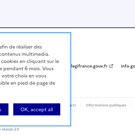
afin de réaliser des
 contenus multimedia.
cookies en cliquant sur le
legifrance.gouv.fr
info.go
x pendant 6 mois. Vous
 votre choix en vous
sible en pied de page de
nforme
Questions fréquentes / Contacts
Informations publiques
s
OK, accept all
e etalab-2.0