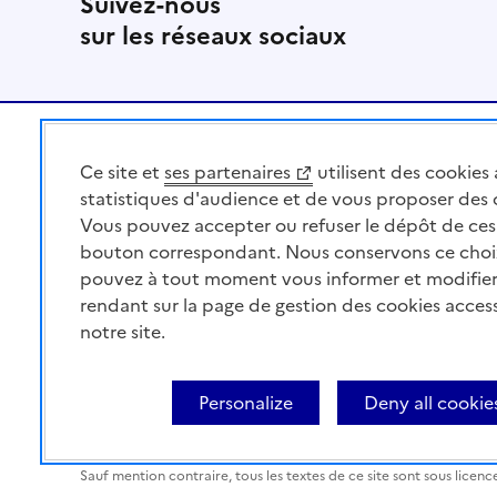
Suivez-nous
sur les réseaux sociaux
Pied de page
Ce site et
ses partenaires
utilisent des cookies 
MINISTÈRE
DE L'AGRICULTURE
statistiques d'audience et de vous proposer des
DE L'AGRO-ALIMENTAIRE
Vous pouvez accepter ou refuser le dépôt de ces 
ET DE LA SOUVERAINETÉ
bouton correspondant. Nous conservons ce choi
ALIMENTAIRE
pouvez à tout moment vous informer et modifier
rendant sur la page de gestion des cookies acces
notre site.
Acceo
Plan du site
Accessibilité : partiellement co
Personalize
Deny all cookie
contents
Cookies
Paramètres d'affichage
Sauf mention contraire, tous les textes de ce site sont sous licenc