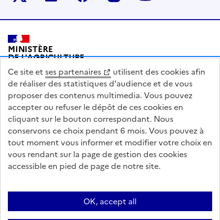
Pied de page
MINISTÈRE
DE L'AGRICULTURE
DE L'AGRO-ALIMENTAIRE
Ce site et
ses partenaires
utilisent des cookies afin
ET DE LA SOUVERAINETÉ
ALIMENTAIRE
de réaliser des statistiques d'audience et de vous
proposer des contenus multimedia. Vous pouvez
accepter ou refuser le dépôt de ces cookies en
cliquant sur le bouton correspondant. Nous
conservons ce choix pendant 6 mois. Vous pouvez à
legifrance.gouv.fr
info.gouv.fr
tout moment vous informer et modifier votre choix en
vous rendant sur la page de gestion des cookies
service-public.gouv.fr
data.gouv.fr
accessible en pied de page de notre site.
Acceo
Plan du site
Accessibilité : partiellement conforme
Questions fréquentes / Contacts
Informations publiques
Flux RSS
OK, accept all
Mentions légales
Archives presse
English contents
Cookies